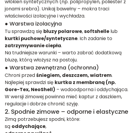
włókien syntetycznych (np. polipropylen, poliester z
jonami srebra). Unikaj bawełny – mokra traci
właściwości izolacyjne i wychładza.
● Warstwa izolacyjna
Tu sprawdzą się
bluzy polarowe
,
softshelle
lub
kurtki puchowe/syntetyczne
. Ich zadanie to
zatrzymywanie ciepła
.
Na trudniejsze warunki – warto zabrać dodatkową
bluzę, którą włożysz na postoju.
● Warstwa zewnętrzna (ochronna)
Chroni przed
śniegiem, deszczem, wiatrem
.
Najlepiej sprawdzi się
kurtka z membraną (np.
Gore-Tex, NeoShell)
– wodoodporna i oddychająca.
W wersji zimowej powinna mieć kaptur z daszkiem,
regulacje i dobrze chronić szyję.
2. Spodnie zimowe – odporne i elastyczne
Zimą potrzebujesz spodni, które:
są
oddychające
,