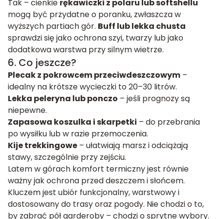
Tak – cienkie
rękawiczki z polaru lub softshellu
mogą być przydatne o poranku, zwłaszcza w
wyższych partiach gór.
Buff lub lekka chusta
sprawdzi się jako ochrona szyi, twarzy lub jako
dodatkowa warstwa przy silnym wietrze.
6. Co jeszcze?
Plecak z pokrowcem przeciwdeszczowym
–
idealny na krótsze wycieczki to 20–30 litrów.
Lekka peleryna lub ponczo
– jeśli prognozy są
niepewne.
Zapasowa koszulka i skarpetki
– do przebrania
po wysiłku lub w razie przemoczenia.
Kije trekkingowe
– ułatwiają marsz i odciążają
stawy, szczególnie przy zejściu.
Latem w górach komfort termiczny jest równie
ważny jak ochrona przed deszczem i słońcem.
Kluczem jest ubiór funkcjonalny, warstwowy i
dostosowany do trasy oraz pogody. Nie chodzi o to,
by zabrać pół garderoby – chodzi o sprytne wybory.