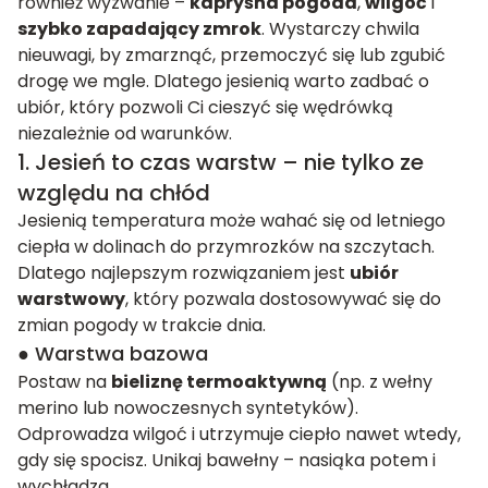
również wyzwanie –
kapryśna pogoda
,
wilgoć
i
szybko zapadający zmrok
. Wystarczy chwila
nieuwagi, by zmarznąć, przemoczyć się lub zgubić
drogę we mgle. Dlatego jesienią warto zadbać o
ubiór, który pozwoli Ci cieszyć się wędrówką
niezależnie od warunków.
1. Jesień to czas warstw – nie tylko ze
względu na chłód
Jesienią temperatura może wahać się od letniego
ciepła w dolinach do przymrozków na szczytach.
Dlatego najlepszym rozwiązaniem jest
ubiór
warstwowy
, który pozwala dostosowywać się do
zmian pogody w trakcie dnia.
● Warstwa bazowa
Postaw na
bieliznę termoaktywną
(np. z wełny
merino lub nowoczesnych syntetyków).
Odprowadza wilgoć i utrzymuje ciepło nawet wtedy,
gdy się spocisz. Unikaj bawełny – nasiąka potem i
wychładza.