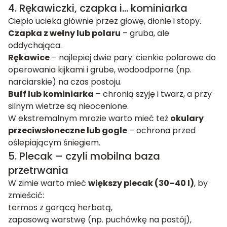
4. Rękawiczki, czapka i… kominiarka
Ciepło ucieka głównie przez głowę, dłonie i stopy.
Czapka z wełny lub polaru
– gruba, ale
oddychająca.
Rękawice
– najlepiej dwie pary: cienkie polarowe do
operowania kijkami i grube, wodoodporne (np.
narciarskie) na czas postoju.
Buff lub kominiarka
– chronią szyję i twarz, a przy
silnym wietrze są nieocenione.
W ekstremalnym mrozie warto mieć też
okulary
przeciwsłoneczne lub gogle
– ochrona przed
oślepiającym śniegiem.
5. Plecak – czyli mobilna baza
przetrwania
W zimie warto mieć
większy plecak (30–40 l)
, by
zmieścić:
termos z gorącą herbatą,
zapasową warstwę (np. puchówkę na postój),