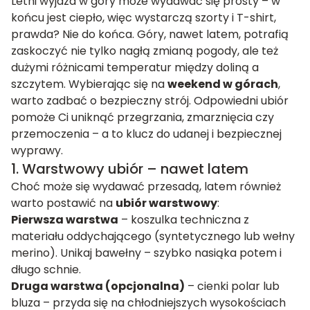
Letni wyjazd w góry może wydawać się prosty – w
końcu jest ciepło, więc wystarczą szorty i T-shirt,
prawda? Nie do końca. Góry, nawet latem, potrafią
zaskoczyć nie tylko nagłą zmianą pogody, ale też
dużymi różnicami temperatur między doliną a
szczytem. Wybierając się na
weekend w górach
,
warto zadbać o bezpieczny strój. Odpowiedni ubiór
pomoże Ci uniknąć przegrzania, zmarznięcia czy
przemoczenia – a to klucz do udanej i bezpiecznej
wyprawy.
1. Warstwowy ubiór – nawet latem
Choć może się wydawać przesadą, latem również
warto postawić na
ubiór warstwowy
:
Pierwsza warstwa
– koszulka techniczna z
materiału oddychającego (syntetycznego lub wełny
merino). Unikaj bawełny – szybko nasiąka potem i
długo schnie.
Druga warstwa (opcjonalna)
– cienki polar lub
bluza – przyda się na chłodniejszych wysokościach