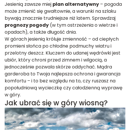
Jesienią zawsze miej
plan alternatywny
– pogoda
może zmienić się gwałtownie, a warunki na szlaku
bywają znacznie trudniejsze niż latem. Sprawdzaj
prognozy pogody
(w tym ostrzeżenia o wietrze i
opadach), a także długość dnia.
W górach jesienią króluje zmienność – od ciepłych
promieni słońca po chłodne podmuchy wiatru i
przelotny deszcz. Kluczem do udanej wędrówki jest
ubiór, który chroni przed zimnem i wilgocią, a
jednocześnie pozwala skórze oddychać. Mądra
garderoba to Twoja najlepsza ochrona i gwarancja
komfortu – i to bez względu na to, czy ruszasz na
popołudniową wycieczkę czy całodzienną wyprawę
w góry.
Jak ubrać się w góry wiosną?