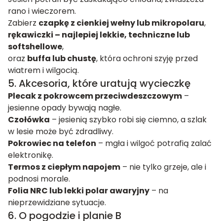
rano i wieczorem.
Zabierz
czapkę z cienkiej wełny lub mikropolaru
,
rękawiczki – najlepiej lekkie, techniczne lub
softshellowe
,
oraz
buffa lub chustę
, która ochroni szyję przed
wiatrem i wilgocią.
5. Akcesoria, które uratują wycieczkę
Plecak z pokrowcem przeciwdeszczowym
–
jesienne opady bywają nagłe.
Czołówka
– jesienią szybko robi się ciemno, a szlak
w lesie może być zdradliwy.
Pokrowiec na telefon
– mgła i wilgoć potrafią zalać
elektronikę.
Termos z ciepłym napojem
– nie tylko grzeje, ale i
podnosi morale.
Folia NRC lub lekki polar awaryjny
– na
nieprzewidziane sytuacje.
6. O pogodzie i planie B