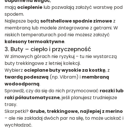
odporne na wilgoć
,
mają
ocieplenie
lub pozwalają założyć warstwę pod
spodem.
Najlepsze będą
softshellowe spodnie zimowe
z
membraną lub modele zintegrowane z getrami. W
niskich temperaturach pod nie możesz założyć
kalesony termoaktywne
.
3. Buty – ciepło i przyczepność
W zimowych górach nie ryzykuj – tu nie wystarczą
buty trekkingowe z letniej kolekcji.
Wybierz
ocieplane buty wysokie za kostkę
, z
twardą podeszwą
(np. Vibram) i
membraną
wodoodporną
.
Sprawdź, czy da się do nich przymocować
raczki lub
raki półautomatyczne
, jeśli planujesz trudniejsze
trasy.
Skarpetki?
Grube, trekkingowe, najlepiej z merino
– ale nie zakładaj dwóch par na siłę, to może uciskać i
wychładzać.