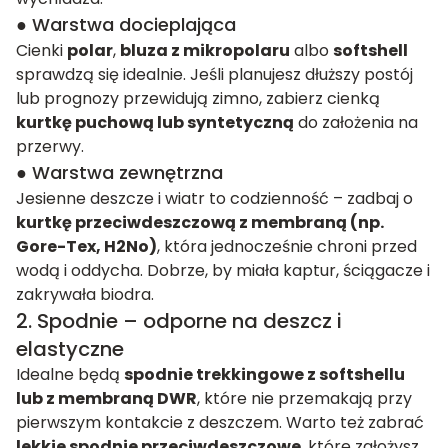
● Warstwa docieplająca
Cienki
polar
,
bluza z mikropolaru
albo
softshell
sprawdzą się idealnie. Jeśli planujesz dłuższy postój
lub prognozy przewidują zimno, zabierz cienką
kurtkę puchową lub syntetyczną
do założenia na
przerwy.
● Warstwa zewnętrzna
Jesienne deszcze i wiatr to codzienność – zadbaj o
kurtkę przeciwdeszczową z membraną (np.
Gore-Tex, H2No)
, która jednocześnie chroni przed
wodą i oddycha. Dobrze, by miała kaptur, ściągacze i
zakrywała biodra.
2. Spodnie – odporne na deszcz i
elastyczne
Idealne będą
spodnie trekkingowe z softshellu
lub z membraną DWR
, które nie przemakają przy
pierwszym kontakcie z deszczem. Warto też zabrać
lekkie spodnie przeciwdeszczowe
, które założysz