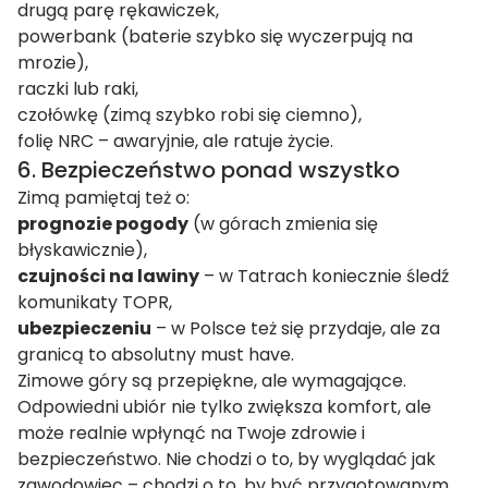
drugą parę rękawiczek,
powerbank (baterie szybko się wyczerpują na
mrozie),
raczki lub raki,
czołówkę (zimą szybko robi się ciemno),
folię NRC – awaryjnie, ale ratuje życie.
6. Bezpieczeństwo ponad wszystko
Zimą pamiętaj też o:
prognozie pogody
(w górach zmienia się
błyskawicznie),
czujności na lawiny
– w Tatrach koniecznie śledź
komunikaty TOPR,
ubezpieczeniu
– w Polsce też się przydaje, ale za
granicą to absolutny must have.
Zimowe góry są przepiękne, ale wymagające.
Odpowiedni ubiór nie tylko zwiększa komfort, ale
może realnie wpłynąć na Twoje zdrowie i
bezpieczeństwo. Nie chodzi o to, by wyglądać jak
zawodowiec – chodzi o to, by być przygotowanym