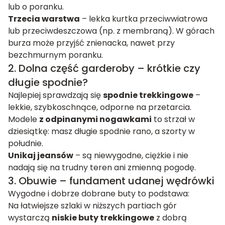
lub o poranku.
Trzecia warstwa
– lekka kurtka przeciwwiatrowa
lub przeciwdeszczowa (np. z membraną). W górach
burza może przyjść znienacka, nawet przy
bezchmurnym poranku.
2. Dolna część garderoby – krótkie czy
długie spodnie?
Najlepiej sprawdzają się
spodnie trekkingowe
–
lekkie, szybkoschnące, odporne na przetarcia.
Modele
z odpinanymi nogawkami
to strzał w
dziesiątkę: masz długie spodnie rano, a szorty w
południe.
Unikaj jeansów
– są niewygodne, ciężkie i nie
nadają się na trudny teren ani zmienną pogodę.
3. Obuwie – fundament udanej wędrówki
Wygodne i dobrze dobrane buty to podstawa:
Na łatwiejsze szlaki w niższych partiach gór
wystarczą
niskie buty trekkingowe
z dobrą