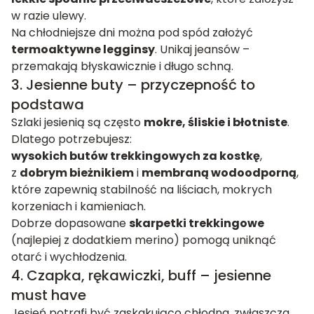
w razie ulewy.
Na chłodniejsze dni można pod spód założyć
termoaktywne legginsy
. Unikaj jeansów –
przemakają błyskawicznie i długo schną.
3. Jesienne buty – przyczepność to
podstawa
Szlaki jesienią są często
mokre, śliskie i błotniste
.
Dlatego potrzebujesz:
wysokich butów trekkingowych za kostkę
,
z
dobrym bieżnikiem
i
membraną wodoodporną
,
które zapewnią stabilność na liściach, mokrych
korzeniach i kamieniach.
Dobrze dopasowane
skarpetki trekkingowe
(najlepiej z dodatkiem merino) pomogą uniknąć
otarć i wychłodzenia.
4. Czapka, rękawiczki, buff – jesienne
must have
Jesień potrafi być zaskakująco chłodna, zwłaszcza