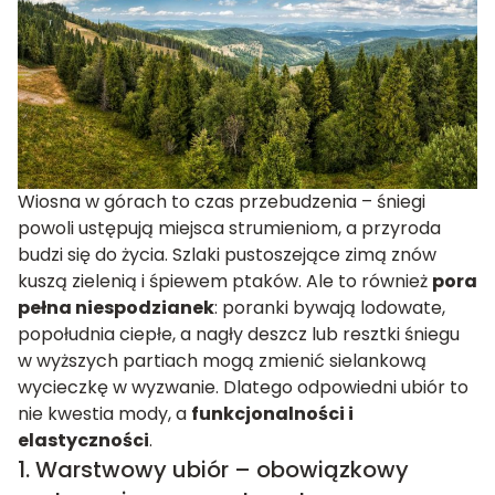
Wiosna w górach to czas przebudzenia – śniegi
powoli ustępują miejsca strumieniom, a przyroda
budzi się do życia. Szlaki pustoszejące zimą znów
kuszą zielenią i śpiewem ptaków. Ale to również
pora
pełna niespodzianek
: poranki bywają lodowate,
popołudnia ciepłe, a nagły deszcz lub resztki śniegu
w wyższych partiach mogą zmienić sielankową
wycieczkę w wyzwanie. Dlatego odpowiedni ubiór to
nie kwestia mody, a
funkcjonalności i
elastyczności
.
1. Warstwowy ubiór – obowiązkowy