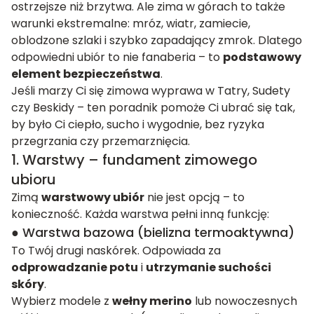
ostrzejsze niż brzytwa. Ale zima w górach to także
warunki ekstremalne: mróz, wiatr, zamiecie,
oblodzone szlaki i szybko zapadający zmrok. Dlatego
odpowiedni ubiór to nie fanaberia – to
podstawowy
element bezpieczeństwa
.
Jeśli marzy Ci się zimowa wyprawa w Tatry, Sudety
czy Beskidy – ten poradnik pomoże Ci ubrać się tak,
by było Ci ciepło, sucho i wygodnie, bez ryzyka
przegrzania czy przemarznięcia.
1. Warstwy – fundament zimowego
ubioru
Zimą
warstwowy ubiór
nie jest opcją – to
konieczność. Każda warstwa pełni inną funkcję:
● Warstwa bazowa (bielizna termoaktywna)
To Twój drugi naskórek. Odpowiada za
odprowadzanie potu
i
utrzymanie suchości
skóry
.
Wybierz modele z
wełny merino
lub nowoczesnych