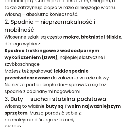
technologia). Chroni przed deszczem, śniegiem, a
także zatrzymuje ciepło w razie silniejszego wiatru.
Wiosną – absolutna konieczność.
2. Spodnie – nieprzemakalność i
mobilność
Wiosenne szlaki są często
mokre, błotniste i śliskie
,
dlatego wybierz:
Spodnie trekkingowe z wodoodpornym
wykończeniem (DWR)
, najlepiej elastyczne i
szybkoschnące.
Możesz też spakować
lekkie spodnie
przeciwdeszczowe
do założenia w razie ulewy.
Na niższe partie i ciepłe dni – sprawdzą się też
spodnie z odpinanymi nogawkami.
3. Buty – sucha i stabilna podstawa
Wiosną to właśnie
buty są Twoim najważniejszym
sprzętem
. Muszą poradzić sobie z:
rozmokłymi od śniegu szlakami,
błotem,