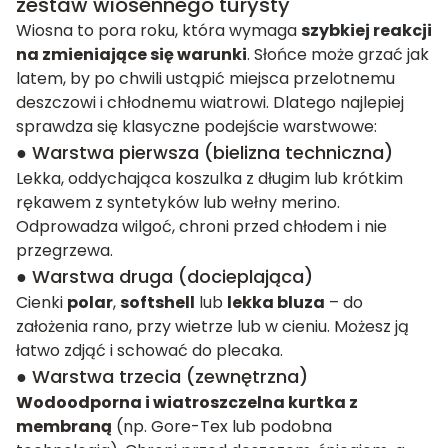
zestaw wiosennego turysty
Wiosna to pora roku, która wymaga
szybkiej reakcji
na zmieniające się warunki
. Słońce może grzać jak
latem, by po chwili ustąpić miejsca przelotnemu
deszczowi i chłodnemu wiatrowi. Dlatego najlepiej
sprawdza się klasyczne podejście warstwowe:
● Warstwa pierwsza (bielizna techniczna)
Lekka, oddychająca koszulka z długim lub krótkim
rękawem z syntetyków lub wełny merino.
Odprowadza wilgoć, chroni przed chłodem i nie
przegrzewa.
● Warstwa druga (docieplająca)
Cienki
polar
,
softshell
lub
lekka bluza
– do
założenia rano, przy wietrze lub w cieniu. Możesz ją
łatwo zdjąć i schować do plecaka.
● Warstwa trzecia (zewnętrzna)
Wodoodporna i wiatroszczelna kurtka z
membraną
(np. Gore-Tex lub podobna