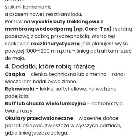
śliskimi kamieniami,
a czasem nawet resztkami lodu.
Postaw na
wysokie buty trekkingowe z
membraną wodoodporną (np. Gore-Tex)
i solidną
podeszwą z dobrą przyczepnością. Warto też
spakować
raczki turystyczne
, jeśli planujesz wyjść
powyżej 1000–1200 m n.p.m. – śnieg potrafi tam leżeć
do maja.
4. Dodatki, które robią różnicę
Czapka
– cienka, techniczna lub z merino – rano i
wieczorem nadal bywa zimno.
Rękawiczki
– lekkie, softshellowe, na wietrzne
podejścia.
Buff lub chusta wielofunkcyjna
– ochroni szyję,
twarz i uszy.
Okulary przeciwsłoneczne
– wiosenne słońce
potrafi oślepiać, zwłaszcza w wyższych partiach,
gdzie śnieg jeszcze zalega.