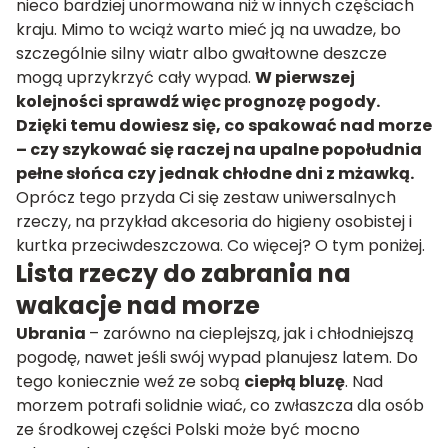
nieco bardziej unormowana niż w innych częściach
kraju. Mimo to wciąż warto mieć ją na uwadze, bo
szczególnie silny wiatr albo gwałtowne deszcze
mogą uprzykrzyć cały wypad.
W pierwszej
kolejności sprawdź więc prognozę pogody.
Dzięki temu dowiesz się, co spakować nad morze
– czy szykować się raczej na upalne popołudnia
pełne słońca czy jednak chłodne dni z mżawką.
Oprócz tego przyda Ci się zestaw uniwersalnych
rzeczy, na przykład akcesoria do higieny osobistej i
kurtka przeciwdeszczowa. Co więcej? O tym poniżej.
Lista rzeczy do zabrania na
wakacje nad morze
Ubrania
– zarówno na cieplejszą, jak i chłodniejszą
pogodę, nawet jeśli swój wypad planujesz latem. Do
tego koniecznie weź ze sobą
ciepłą bluzę
. Nad
morzem potrafi solidnie wiać, co zwłaszcza dla osób
ze środkowej części Polski może być mocno