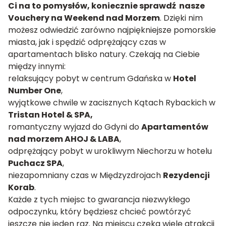
Ci na to pomysłów, koniecznie sprawdź nasze
Vouchery na Weekend nad Morzem
. Dzięki nim
możesz odwiedzić zarówno najpiękniejsze pomorskie
miasta, jak i spędzić odprężający czas w
apartamentach blisko natury. Czekają na Ciebie
między innymi:
relaksujący pobyt w centrum Gdańska w
Hotel
Number One
,
wyjątkowe chwile w zacisznych Kątach Rybackich w
Tristan Hotel & SPA
,
romantyczny wyjazd do Gdyni do
Apartamentów
nad morzem AHOJ & LABA
,
odprężający pobyt w urokliwym Niechorzu w hotelu
Puchacz SPA
,
niezapomniany czas w Międzyzdrojach
Rezydencji
Korab
.
Każde z tych miejsc to gwarancja niezwykłego
odpoczynku, który będziesz chcieć powtórzyć
jeszcze nie jeden raz. Na miejscu czeka wiele atrakcji