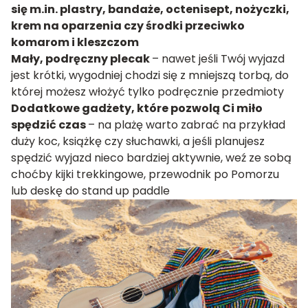
się m.in. plastry, bandaże, octenisept, nożyczki,
krem na oparzenia czy środki przeciwko
komarom i kleszczom
Mały, podręczny plecak
– nawet jeśli Twój wyjazd
jest krótki, wygodniej chodzi się z mniejszą torbą, do
której możesz włożyć tylko podręcznie przedmioty
Dodatkowe gadżety, które pozwolą Ci miło
spędzić czas
– na plażę warto zabrać na przykład
duży koc, książkę czy słuchawki, a jeśli planujesz
spędzić wyjazd nieco bardziej aktywnie, weź ze sobą
choćby kijki trekkingowe, przewodnik po Pomorzu
lub deskę do stand up paddle