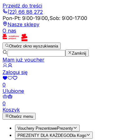
Przejdź do treści
(22) 66 88 272
Pon-Pt
:
9:00-19:00
,
Sob
:
9:00-17:00
Nasze sklepy
O nas
Otwórz okno wyszukiwania
Zamknij
Mam już voucher
Zaloguj się
0
Ulubione
0
Koszyk
Otwórz menu
Vouchery Prezentowe
Prezenty
PREZENTY DLA KAŻDEGO
Dla Kogo