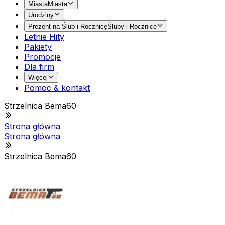
Miasta
Miasta
Urodziny
Prezent na Ślub i Rocznicę
Śluby i Rocznice
Letnie Hity
Pakiety
Promocje
Dla firm
Więcej
Pomoc & kontakt
Strzelnica Bema60
Strona główna
Strona główna
Strzelnica Bema60