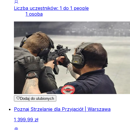
Liczba uczestników: 1 do 1 people
1 osoba
Dodaj do ulubionych
Poznaj Strzelanie dla Przyjaciół | Warszawa
1
399
,
99
zł