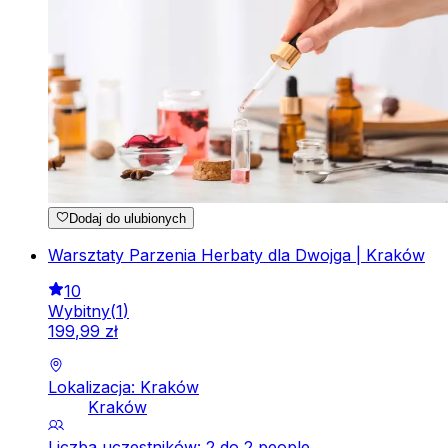
Dodaj do ulubionych
Warsztaty Parzenia Herbaty dla Dwojga | Kraków
10
Wybitny
(
1
)
199
,
99
zł
Lokalizacja: Kraków
Kraków
Liczba uczestników: 2 do 2 people