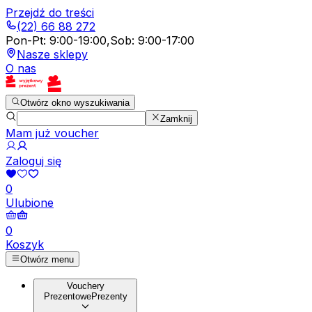
Przejdź do treści
(22) 66 88 272
Pon-Pt
:
9:00-19:00
,
Sob
:
9:00-17:00
Nasze sklepy
O nas
Otwórz okno wyszukiwania
Zamknij
Mam już voucher
Zaloguj się
0
Ulubione
0
Koszyk
Otwórz menu
Vouchery
Prezentowe
Prezenty