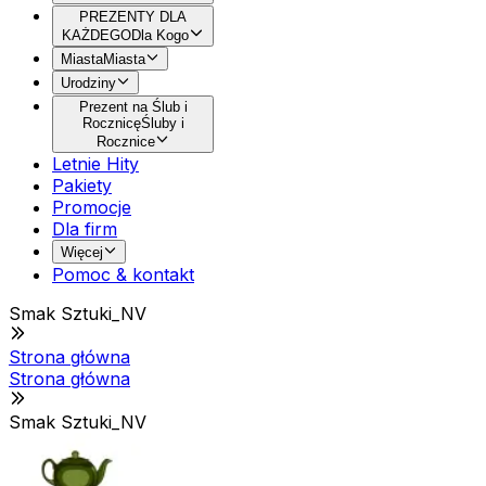
PREZENTY DLA
KAŻDEGO
Dla Kogo
Miasta
Miasta
Urodziny
Prezent na Ślub i
Rocznicę
Śluby i
Rocznice
Letnie Hity
Pakiety
Promocje
Dla firm
Więcej
Pomoc & kontakt
Smak Sztuki_NV
Strona główna
Strona główna
Smak Sztuki_NV