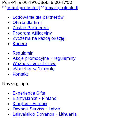
Pon-Pt
:
9:00-19:00
Sob
:
9:00-17:00
[email protected]
[email protected]
Logowanie dla partnerów
Oferta dla firm
Zostań Partnerem
Program Afiliacyjny
Życzenia na każdą okazję!
Kariera
Regulamin
Akcje promocyjne - regulaminy
Ważność Voucherów
eVoucher w 1 minutę
Kontakt
Nasza grupa
:
Experience Gifts
Elämyslahjat - Finland
Kingitus - Estonia
Davanu Serviss - Latvia
Laisvalaikio Dovanos - Lithuania