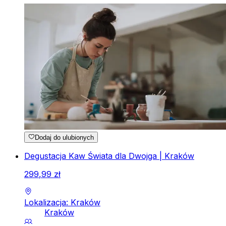
Dodaj do ulubionych
Degustacja Kaw Świata dla Dwojga | Kraków
299
,
99
zł
Lokalizacja: Kraków
Kraków