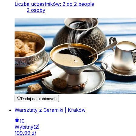
Liczba uczestników: 2 do 2 people
2 osoby
Dodaj do ulubionych
Warsztaty z Ceramiki | Kraków
10
Wybitny
(
2
)
199
,
99
zł