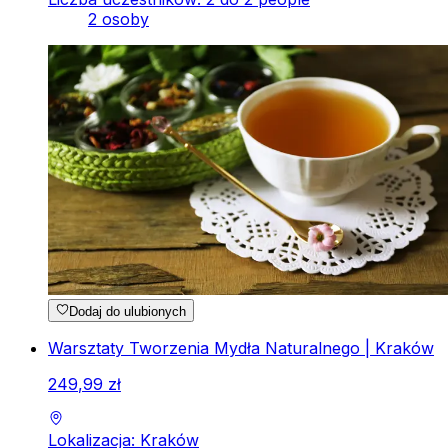
2 osoby
Dodaj do ulubionych
Warsztaty Tworzenia Mydła Naturalnego | Kraków
249
,
99
zł
Lokalizacja: Kraków