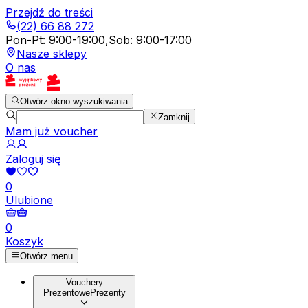
Przejdź do treści
(22) 66 88 272
Pon-Pt
:
9:00-19:00
,
Sob
:
9:00-17:00
Nasze sklepy
O nas
Otwórz okno wyszukiwania
Zamknij
Mam już voucher
Zaloguj się
0
Ulubione
0
Koszyk
Otwórz menu
Vouchery
Prezentowe
Prezenty