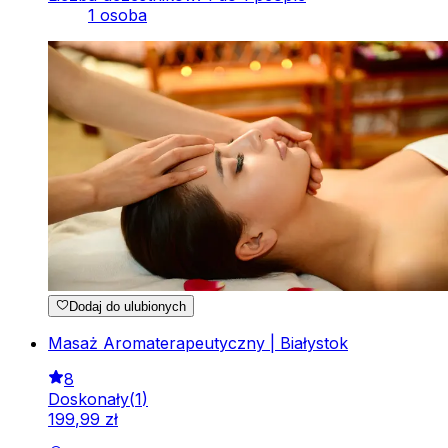
1 osoba
Dodaj do ulubionych
Masaż Aromaterapeutyczny | Białystok
8
Doskonały
(
1
)
199
,
99
zł