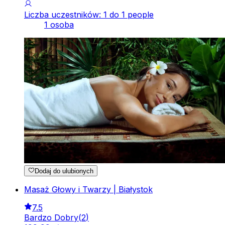
Liczba uczestników: 1 do 1 people
1 osoba
Dodaj do ulubionych
Masaż Głowy i Twarzy | Białystok
7.5
Bardzo Dobry
(
2
)