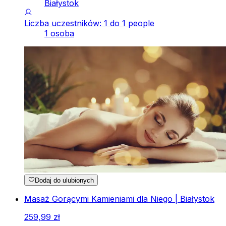
Białystok
Liczba uczestników: 1 do 1 people
1 osoba
Dodaj do ulubionych
Masaż Gorącymi Kamieniami dla Niego | Białystok
259
,
99
zł