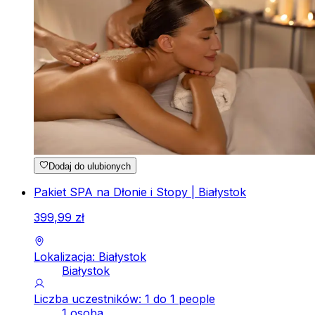
Dodaj do ulubionych
Pakiet SPA na Dłonie i Stopy | Białystok
399
,
99
zł
Lokalizacja: Białystok
Białystok
Liczba uczestników: 1 do 1 people
1 osoba