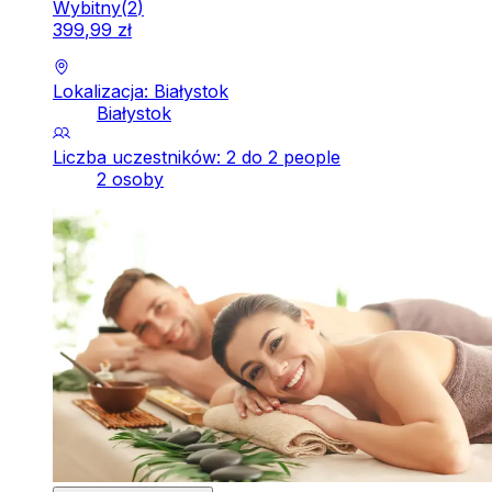
Wybitny
(
2
)
399
,
99
zł
Lokalizacja: Białystok
Białystok
Liczba uczestników: 2 do 2 people
2 osoby