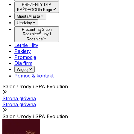
PREZENTY DLA
KAŻDEGO
Dla Kogo
Miasta
Miasta
Urodziny
Prezent na Ślub i
Rocznicę
Śluby i
Rocznice
Letnie Hity
Pakiety
Promocje
Dla firm
Więcej
Pomoc & kontakt
Salon Urody i SPA Evolution
Strona główna
Strona główna
Salon Urody i SPA Evolution