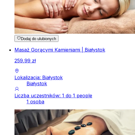
Dodaj do ulubionych
Masaż Gorącymi Kamieniami | Białystok
259
,
99
zł
Lokalizacja: Białystok
Białystok
Liczba uczestników: 1 do 1 people
1 osoba