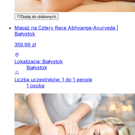
Dodaj do ulubionych
Masaż na Cztery Ręce Abhyanga-Ayurveda |
Białystok
359
,
99
zł
Lokalizacja: Białystok
Białystok
Liczba uczestników: 1 do 1 people
1 osoba