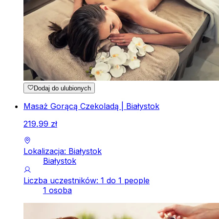
Dodaj do ulubionych
Masaż Gorącą Czekoladą | Białystok
219
,
99
zł
Lokalizacja: Białystok
Białystok
Liczba uczestników: 1 do 1 people
1 osoba