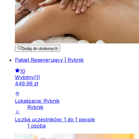
Dodaj do ulubionych
Pakiet Regenerujący | Rybnik
10
Wybitny
(
1
)
449
,
99
zł
Lokalizacja: Rybnik
Rybnik
Liczba uczestników: 1 do 1 people
1 osoba