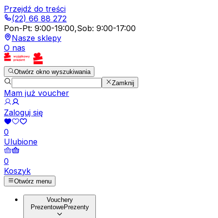
Przejdź do treści
(22) 66 88 272
Pon-Pt
:
9:00-19:00
,
Sob
:
9:00-17:00
Nasze sklepy
O nas
Otwórz okno wyszukiwania
Zamknij
Mam już voucher
Zaloguj się
0
Ulubione
0
Koszyk
Otwórz menu
Vouchery
Prezentowe
Prezenty