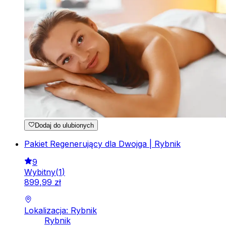
Dodaj do ulubionych
Pakiet Regenerujący dla Dwojga | Rybnik
9
Wybitny
(
1
)
899
,
99
zł
Lokalizacja: Rybnik
Rybnik