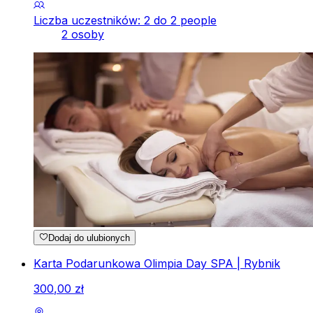
Liczba uczestników: 2 do 2 people
2 osoby
Dodaj do ulubionych
Karta Podarunkowa Olimpia Day SPA | Rybnik
300
,
00
zł