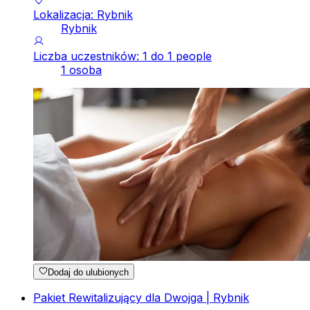
Lokalizacja: Rybnik
Rybnik
Liczba uczestników: 1 do 1 people
1 osoba
Dodaj do ulubionych
Pakiet Rewitalizujący dla Dwojga | Rybnik