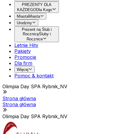
PREZENTY DLA
KAŻDEGO
Dla Kogo
Miasta
Miasta
Urodziny
Prezent na Ślub i
Rocznicę
Śluby i
Rocznice
Letnie Hity
Pakiety
Promocje
Dla firm
Więcej
Pomoc & kontakt
Olimpia Day SPA Rybnik_NV
Strona główna
Strona główna
Olimpia Day SPA Rybnik_NV