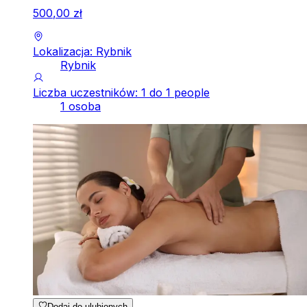
500
,
00
zł
Lokalizacja: Rybnik
Rybnik
Liczba uczestników: 1 do 1 people
1 osoba
Dodaj do ulubionych