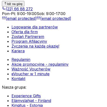
Idź na górę
(22) 66 88 272
Pon-Pt
:
9:00-19:00
Sob
:
9:00-17:00
[email protected]
[email protected]
Logowanie dla partnerów
Oferta dla firm
Zostań Partnerem
Program Afiliacyjny
Życzenia na każdą okazję!
Kariera
Regulamin
Akcje promocyjne - regulaminy
Ważność Voucherów
eVoucher w 1 minutę
Kontakt
Nasza grupa
:
Experience Gifts
Elämyslahjat - Finland
Kingitus - Estonia