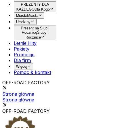
PREZENTY DLA
KAŻDEGO
Dla Kogo
Miasta
Miasta
Urodziny
Prezent na Ślub i
Rocznicę
Śluby i
Rocznice
Letnie Hity
Pakiety
Promocje
Dla firm
Więcej
Pomoc & kontakt
OFF-ROAD FACTORY
Strona główna
Strona główna
OFF-ROAD FACTORY