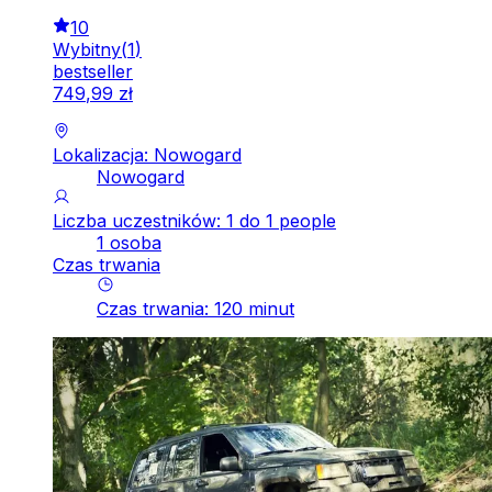
10
Wybitny
(
1
)
bestseller
749
,
99
zł
Lokalizacja: Nowogard
Nowogard
Liczba uczestników: 1 do 1 people
1 osoba
Czas trwania
Czas trwania
:
120
minut