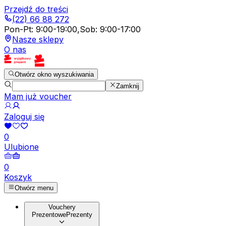
Przejdź do treści
(22) 66 88 272
Pon-Pt
:
9:00-19:00
,
Sob
:
9:00-17:00
Nasze sklepy
O nas
Otwórz okno wyszukiwania
Zamknij
Mam już voucher
Zaloguj się
0
Ulubione
0
Koszyk
Otwórz menu
Vouchery
Prezentowe
Prezenty