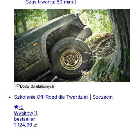
Czas trwania
:
60
minut
Dodaj do ulubionych
Szkolenie Off-Road dla Twardzieli | Szczecin
10
Wybitny
(
1
)
bestseller
1
124
,
99
zł