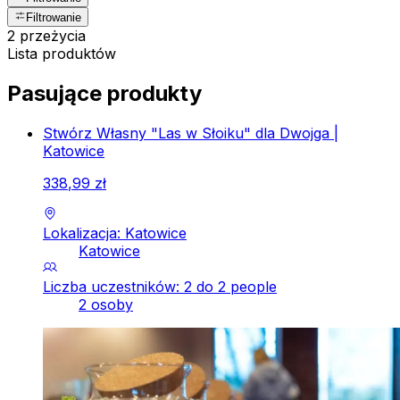
Filtrowanie
2 przeżycia
Lista produktów
Pasujące produkty
Stwórz Własny "Las w Słoiku" dla Dwojga |
Katowice
338
,
99
zł
Lokalizacja: Katowice
Katowice
Liczba uczestników: 2 do 2 people
2 osoby