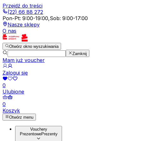
Przejdź do treści
(22) 66 88 272
Pon-Pt
:
9:00-19:00
,
Sob
:
9:00-17:00
Nasze sklepy
O nas
Otwórz okno wyszukiwania
Zamknij
Mam już voucher
Zaloguj się
0
Ulubione
0
Koszyk
Otwórz menu
Vouchery
Prezentowe
Prezenty