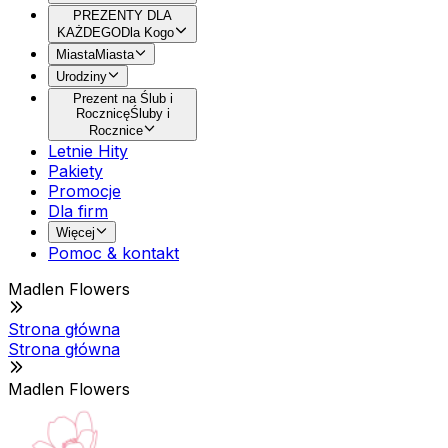
PREZENTY DLA
KAŻDEGO
Dla Kogo
Miasta
Miasta
Urodziny
Prezent na Ślub i
Rocznicę
Śluby i
Rocznice
Letnie Hity
Pakiety
Promocje
Dla firm
Więcej
Pomoc & kontakt
Madlen Flowers
Strona główna
Strona główna
Madlen Flowers