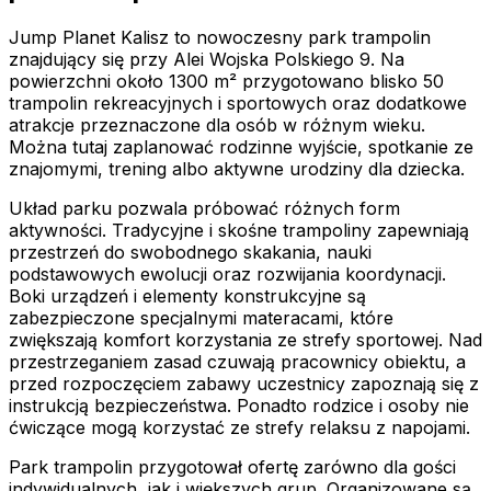
Jump Planet Kalisz to nowoczesny park trampolin
znajdujący się przy Alei Wojska Polskiego 9. Na
powierzchni około 1300 m² przygotowano blisko 50
trampolin rekreacyjnych i sportowych oraz dodatkowe
atrakcje przeznaczone dla osób w różnym wieku.
Można tutaj zaplanować rodzinne wyjście, spotkanie ze
znajomymi, trening albo aktywne urodziny dla dziecka.
Układ parku pozwala próbować różnych form
aktywności. Tradycyjne i skośne trampoliny zapewniają
przestrzeń do swobodnego skakania, nauki
podstawowych ewolucji oraz rozwijania koordynacji.
Boki urządzeń i elementy konstrukcyjne są
zabezpieczone specjalnymi materacami, które
zwiększają komfort korzystania ze strefy sportowej. Nad
przestrzeganiem zasad czuwają pracownicy obiektu, a
przed rozpoczęciem zabawy uczestnicy zapoznają się z
instrukcją bezpieczeństwa. Ponadto rodzice i osoby nie
ćwiczące mogą korzystać ze strefy relaksu z napojami.
Park trampolin przygotował ofertę zarówno dla gości
indywidualnych, jak i większych grup. Organizowane są