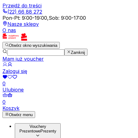
Przejdź do treści
(22) 66 88 272
Pon-Pt
:
9:00-19:00
,
Sob
:
9:00-17:00
Nasze sklepy
O nas
Otwórz okno wyszukiwania
Zamknij
Mam już voucher
Zaloguj się
0
Ulubione
0
Koszyk
Otwórz menu
Vouchery
Prezentowe
Prezenty