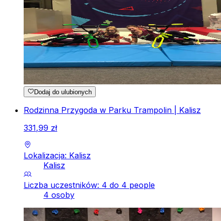
Dodaj do ulubionych
Rodzinna Przygoda w Parku Trampolin | Kalisz
331
,
99
zł
Lokalizacja: Kalisz
Kalisz
Liczba uczestników: 4 do 4 people
4 osoby