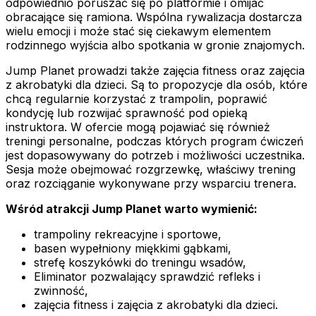
odpowiednio poruszać się po platformie i omijać
obracające się ramiona. Wspólna rywalizacja dostarcza
wielu emocji i może stać się ciekawym elementem
rodzinnego wyjścia albo spotkania w gronie znajomych.
Jump Planet prowadzi także zajęcia fitness oraz zajęcia
z akrobatyki dla dzieci. Są to propozycje dla osób, które
chcą regularnie korzystać z trampolin, poprawić
kondycję lub rozwijać sprawność pod opieką
instruktora. W ofercie mogą pojawiać się również
treningi personalne, podczas których program ćwiczeń
jest dopasowywany do potrzeb i możliwości uczestnika.
Sesja może obejmować rozgrzewkę, właściwy trening
oraz rozciąganie wykonywane przy wsparciu trenera.
Wśród atrakcji Jump Planet warto wymienić:
trampoliny rekreacyjne i sportowe,
basen wypełniony miękkimi gąbkami,
strefę koszykówki do treningu wsadów,
Eliminator pozwalający sprawdzić refleks i
zwinność,
zajęcia fitness i zajęcia z akrobatyki dla dzieci.