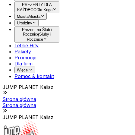
PREZENTY DLA
KAŻDEGO
Dla Kogo
Miasta
Miasta
Urodziny
Prezent na Ślub i
Rocznicę
Śluby i
Rocznice
Letnie Hity
Pakiety
Promocje
Dla firm
Więcej
Pomoc & kontakt
JUMP PLANET Kalisz
Strona główna
Strona główna
JUMP PLANET Kalisz