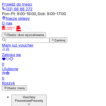
Przejdź do treści
(22) 66 88 272
Pon-Pt
:
9:00-19:00
,
Sob
:
9:00-17:00
Nasze sklepy
O nas
Otwórz okno wyszukiwania
Zamknij
Mam już voucher
Zaloguj się
0
Ulubione
0
Koszyk
Otwórz menu
Vouchery
Prezentowe
Prezenty