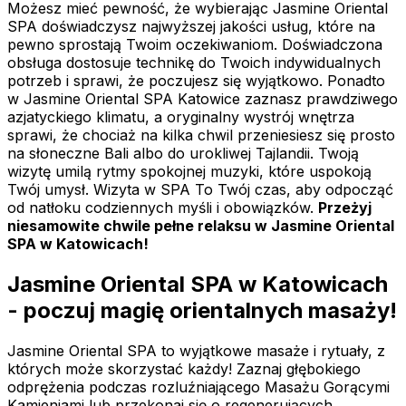
Możesz mieć pewność, że wybierając Jasmine Oriental
SPA doświadczysz najwyższej jakości usług, które na
pewno sprostają Twoim oczekiwaniom. Doświadczona
obsługa dostosuje technikę do Twoich indywidualnych
potrzeb i sprawi, że poczujesz się wyjątkowo. Ponadto
w Jasmine Oriental SPA Katowice zaznasz prawdziwego
azjatyckiego klimatu, a oryginalny wystrój wnętrza
sprawi, że chociaż na kilka chwil przeniesiesz się prosto
na słoneczne Bali albo do urokliwej Tajlandii. Twoją
wizytę umilą rytmy spokojnej muzyki, które uspokoją
Twój umysł. Wizyta w SPA To Twój czas, aby odpocząć
od natłoku codziennych myśli i obowiązków.
Przeżyj
niesamowite chwile pełne relaksu w Jasmine Oriental
SPA w Katowicach!
Jasmine Oriental SPA w Katowicach
- poczuj magię orientalnych masaży!
Jasmine Oriental SPA to wyjątkowe masaże i rytuały, z
których może skorzystać każdy! Zaznaj głębokiego
odprężenia podczas rozluźniającego Masażu Gorącymi
Kamieniami lub przekonaj się o regenerujących