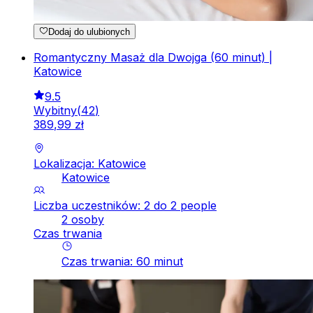
Dodaj do ulubionych
Romantyczny Masaż dla Dwojga (60 minut) |
Katowice
9.5
Wybitny
(
42
)
389
,
99
zł
Lokalizacja: Katowice
Katowice
Liczba uczestników: 2 do 2 people
2 osoby
Czas trwania
Czas trwania
:
60
minut