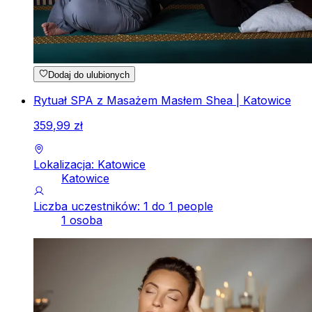
Dodaj do ulubionych
Rytuał SPA z Masażem Masłem Shea | Katowice
359
,
99
zł
Lokalizacja: Katowice
Katowice
Liczba uczestników: 1 do 1 people
1 osoba