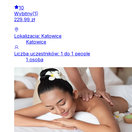
10
Wybitny
(
1
)
229
,
99
zł
Lokalizacja: Katowice
Katowice
Liczba uczestników: 1 do 1 people
1 osoba