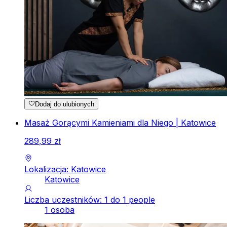
Dodaj do ulubionych
Masaż Gorącymi Kamieniami dla Niego | Katowice
289
,
99
zł
Lokalizacja: Katowice
Katowice
Liczba uczestników: 1 do 1 people
1 osoba