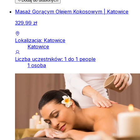
Dodaj do ulubionych
Masaż Gorącym Olejem Kokosowym | Katowice
329
,
99
zł
Lokalizacja: Katowice
Katowice
Liczba uczestników: 1 do 1 people
1 osoba