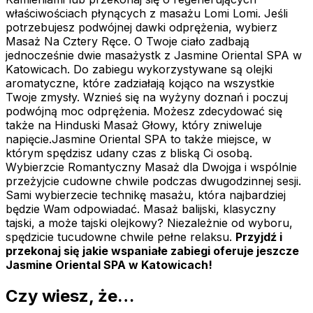
właściwościach płynących z masażu Lomi Lomi. Jeśli
potrzebujesz podwójnej dawki odprężenia, wybierz
Masaż Na Cztery Ręce. O Twoje ciało zadbają
jednocześnie dwie masażystk z Jasmine Oriental SPA w
Katowicach. Do zabiegu wykorzystywane są olejki
aromatyczne, które zadziałają kojąco na wszystkie
Twoje zmysły. Wznieś się na wyżyny doznań i poczuj
podwójną moc odprężenia. Możesz zdecydować się
także na Hinduski Masaż Głowy, który zniweluje
napięcie.Jasmine Oriental SPA to także miejsce, w
którym spędzisz udany czas z bliską Ci osobą.
Wybierzcie Romantyczny Masaż dla Dwojga i wspólnie
przeżyjcie cudowne chwile podczas dwugodzinnej sesji.
Sami wybierzecie technikę masażu, która najbardziej
będzie Wam odpowiadać. Masaż balijski, klasyczny
tajski, a może tajski olejkowy? Niezależnie od wyboru,
spędzicie tucudowne chwile pełne relaksu.
Przyjdź i
przekonaj się jakie wspaniałe zabiegi oferuje jeszcze
Jasmine Oriental SPA w Katowicach!
Czy wiesz, że…