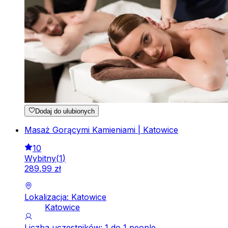
Dodaj do ulubionych
Masaż Gorącymi Kamieniami | Katowice
10
Wybitny
(
1
)
289
,
99
zł
Lokalizacja: Katowice
Katowice
Liczba uczestników: 1 do 1 people