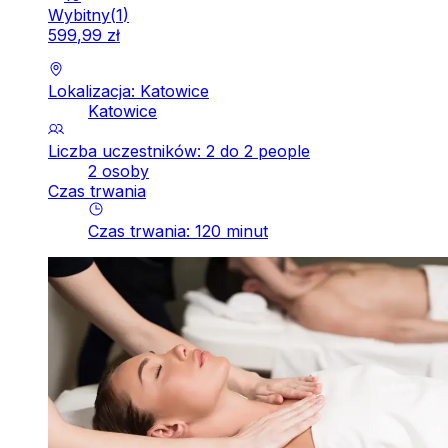
Wybitny
(
1
)
599
,
99
zł
Lokalizacja: Katowice
Katowice
Liczba uczestników: 2 do 2 people
2 osoby
Czas trwania
Czas trwania
:
120
minut