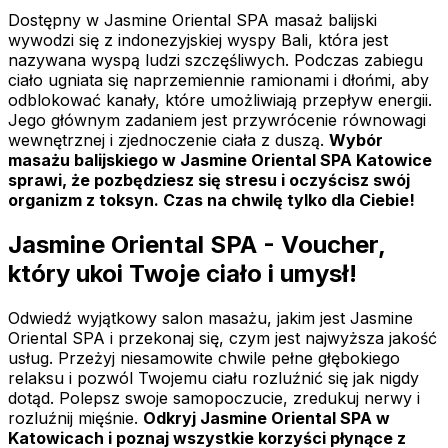
Dostępny w Jasmine Oriental SPA masaż balijski
wywodzi się z indonezyjskiej wyspy Bali, która jest
nazywana wyspą ludzi szczęśliwych. Podczas zabiegu
ciało ugniata się naprzemiennie ramionami i dłońmi, aby
odblokować kanały, które umożliwiają przepływ energii.
Jego głównym zadaniem jest przywrócenie równowagi
wewnętrznej i zjednoczenie ciała z duszą.
Wybór
masażu balijskiego w Jasmine Oriental SPA Katowice
sprawi, że pozbędziesz się stresu i oczyścisz swój
organizm z toksyn. Czas na chwilę tylko dla Ciebie!
Jasmine Oriental SPA - Voucher,
który ukoi Twoje ciało i umysł!
Odwiedź wyjątkowy salon masażu, jakim jest Jasmine
Oriental SPA i przekonaj się, czym jest najwyższa jakość
usług. Przeżyj niesamowite chwile pełne głębokiego
relaksu i pozwól Twojemu ciału rozluźnić się jak nigdy
dotąd. Polepsz swoje samopoczucie, zredukuj nerwy i
rozluźnij mięśnie.
Odkryj Jasmine Oriental SPA w
Katowicach i poznaj wszystkie korzyści płynące z