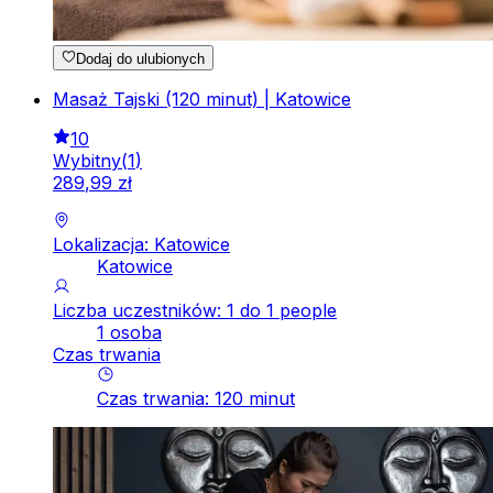
Dodaj do ulubionych
Masaż Tajski (120 minut) | Katowice
10
Wybitny
(
1
)
289
,
99
zł
Lokalizacja: Katowice
Katowice
Liczba uczestników: 1 do 1 people
1 osoba
Czas trwania
Czas trwania
:
120
minut