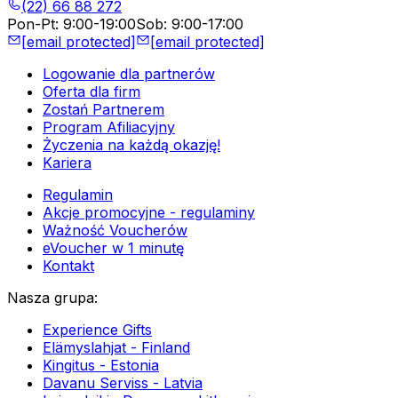
(22) 66 88 272
Pon-Pt
:
9:00-19:00
Sob
:
9:00-17:00
[email protected]
[email protected]
Logowanie dla partnerów
Oferta dla firm
Zostań Partnerem
Program Afiliacyjny
Życzenia na każdą okazję!
Kariera
Regulamin
Akcje promocyjne - regulaminy
Ważność Voucherów
eVoucher w 1 minutę
Kontakt
Nasza grupa
:
Experience Gifts
Elämyslahjat - Finland
Kingitus - Estonia
Davanu Serviss - Latvia