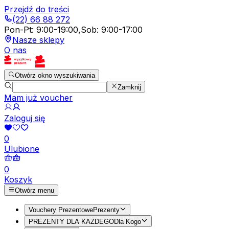
Przejdź do treści
(22) 66 88 272
Pon-Pt
:
9:00-19:00
,
Sob
:
9:00-17:00
Nasze sklepy
O nas
Otwórz okno wyszukiwania
Zamknij
Mam już voucher
Zaloguj się
0
Ulubione
0
Koszyk
Otwórz menu
Vouchery Prezentowe
Prezenty
PREZENTY DLA KAŻDEGO
Dla Kogo