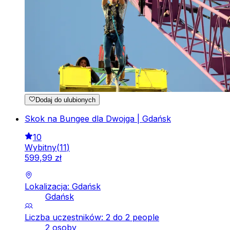
Dodaj do ulubionych
Skok na Bungee dla Dwojga | Gdańsk
10
Wybitny
(
11
)
599
,
99
zł
Lokalizacja: Gdańsk
Gdańsk
Liczba uczestników: 2 do 2 people
2 osoby