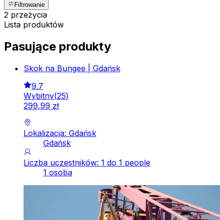
Filtrowanie
2 przeżycia
Lista produktów
Pasujące produkty
Skok na Bungee | Gdańsk
9.7
Wybitny
(
25
)
299
,
99
zł
Lokalizacja: Gdańsk
Gdańsk
Liczba uczestników: 1 do 1 people
1 osoba