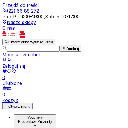
Przejdź do treści
(22) 66 88 272
Pon-Pt
:
9:00-19:00
,
Sob
:
9:00-17:00
Nasze sklepy
O nas
Otwórz okno wyszukiwania
Zamknij
Mam już voucher
Zaloguj się
0
Ulubione
0
Koszyk
Otwórz menu
Vouchery
Prezentowe
Prezenty