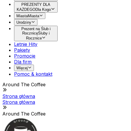
PREZENTY DLA
KAŻDEGO
Dla Kogo
Miasta
Miasta
Urodziny
Prezent na Ślub i
Rocznicę
Śluby i
Rocznice
Letnie Hity
Pakiety
Promocje
Dla firm
Więcej
Pomoc & kontakt
Around The Coffee
Strona główna
Strona główna
Around The Coffee