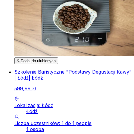
Dodaj do ulubionych
Szkolenie Baristyczne "Podstawy Degustacji Kawy"
| Łódź| Łódź
599
,
99
zł
Lokalizacja: Łódź
Łódź
Liczba uczestników: 1 do 1 people
1 osoba