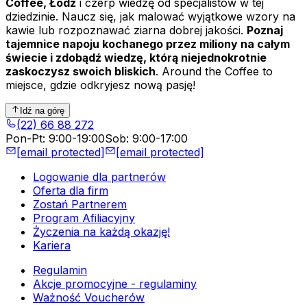
Coffee, Łódź
i czerp wiedzę od specjalistów w tej
dziedzinie. Naucz się, jak malować wyjątkowe wzory na
kawie lub rozpoznawać ziarna dobrej jakości.
Poznaj
tajemnice napoju kochanego przez miliony na całym
świecie i zdobądź wiedzę, którą niejednokrotnie
zaskoczysz swoich bliskich
. Around the Coffee to
miejsce, gdzie odkryjesz nową pasję!
Idź na górę
(22) 66 88 272
Pon-Pt
:
9:00-19:00
Sob
:
9:00-17:00
[email protected]
[email protected]
Logowanie dla partnerów
Oferta dla firm
Zostań Partnerem
Program Afiliacyjny
Życzenia na każdą okazję!
Kariera
Regulamin
Akcje promocyjne - regulaminy
Ważność Voucherów