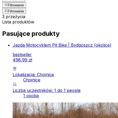
Filtrowanie
Filtrowanie
3 przeżycia
Lista produktów
Pasujące produkty
Jazda Motocyklem Pit Bike | Bydgoszcz (okolice)
bestseller
498
,
99
zł
Lokalizacja: Chojnice
Chojnice
Liczba uczestników: 1 do 1 people
1 osoba