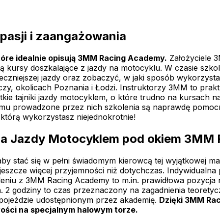
pasji i zaangażowania
tóre idealnie opisują 3MM Racing Academy.
Założyciele 3
ją kursy doszkalające z jazdy na motocyklu. W czasie sz
ieczniejszej jazdy oraz zobaczyć, w jaki sposób wykorzyst
y, okolicach Poznania i Łodzi. Instruktorzy 3MM to prakty
e tajniki jazdy motocyklem, o które trudno na kursach na 
emu prowadzone przez nich szkolenia są naprawdę pomocne
którą wykorzystasz niejednokrotnie!
enia Jazdy Motocyklem pod okiem 3MM
by stać się w pełni świadomym kierowcą tej wyjątkowej m
dy jeszcze więcej przyjemności niż dotychczas. Indywidual
leniu z 3MM Racing Academy to m.in. prawidłowa pozycja n
n. 2 godziny to czas przeznaczony na zagadnienia teoretyc
 pojeździe udostępnionym przez akademię.
Dzięki 3MM Ra
iwości na specjalnym halowym torze.