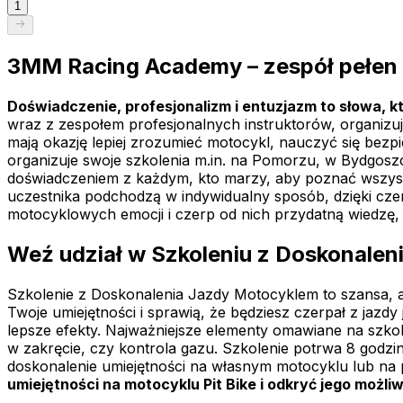
1
3MM Racing Academy – zespół pełen 
Doświadczenie, profesjonalizm i entuzjazm to słowa, k
wraz z zespołem profesjonalnych instruktorów, organizu
mają okazję lepiej zrozumieć motocykl, nauczyć się bezp
organizuje swoje szkolenia m.in. na Pomorzu, w Bydgoszcz
doświadczeniem z każdym, kto marzy, aby poznać wszystki
uczestnika podchodzą w indywidualny sposób, dzięki cz
motocyklowych emocji i czerp od nich przydatną wiedzę, 
Weź udział w Szkoleniu z Doskonal
Szkolenie z Doskonalenia Jazdy Motocyklem to szansa, a
Twoje umiejętności i sprawią, że będziesz czerpał z jaz
lepsze efekty. Najważniejsze elementy omawiane na szko
w zakręcie, czy kontrola gazu. Szkolenie potrwa 8 godzi
doskonalenie umiejętności na własnym motocyklu lub na
umiejętności na motocyklu Pit Bike i odkryć jego możl