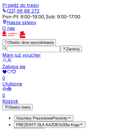
Przejdź do treści
(22) 66 88 272
Pon-Pt
:
9:00-19:00
,
Sob
:
9:00-17:00
Nasze sklepy
O nas
Otwórz okno wyszukiwania
Zamknij
Mam już voucher
Zaloguj się
0
Ulubione
0
Koszyk
Otwórz menu
Vouchery Prezentowe
Prezenty
PREZENTY DLA KAŻDEGO
Dla Kogo