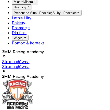
Miasta
Miasta
Urodziny
Prezent na Ślub i Rocznicę
Śluby i Rocznice
Letnie Hity
Pakiety
Promocje
Dla firm
Więcej
Pomoc & kontakt
3MM Racing Academy
Strona główna
Strona główna
3MM Racing Academy