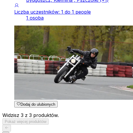
Bydgoszcz, Kiełmina , Pszczółki
(+
1
)
Liczba uczestników: 1 do 1 people
1 osoba
Dodaj do ulubionych
Widzisz 3 z 3 produktów.
Pokaż więcej produktów