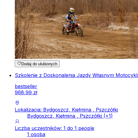
Dodaj do ulubionych
Szkolenie z Doskonalenia Jazdy Własnym Motocyklem
bestseller
968
,
99
zł
Lokalizacja: Bydgoszcz, Kiełmina , Pszczółki
Bydgoszcz, Kiełmina , Pszczółki
(+
1
)
Liczba uczestników: 1 do 1 people
1 osoba