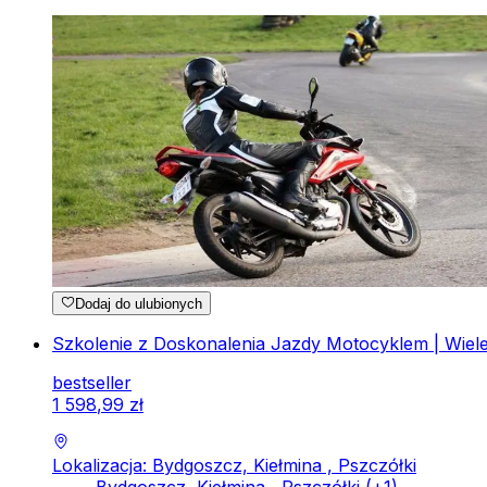
Dodaj do ulubionych
Szkolenie z Doskonalenia Jazdy Motocyklem | Wiele 
bestseller
1
598
,
99
zł
Lokalizacja: Bydgoszcz, Kiełmina , Pszczółki